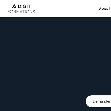
Accueil
Forma
N
D
i
g
i
t
F
o
r
m
a
t
i
o
n
s
a
c
c
s
i
o
n
,
l
e
s
d
e
m
a
n
d
e
u
a
v
e
c
d
e
s
f
o
r
m
a
t
i
o
F
r
a
n
Demander u