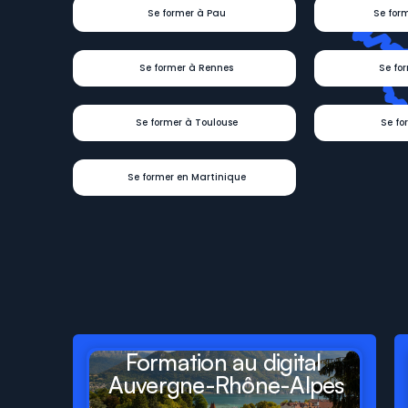
Se former à Pau
Se for
Se former à Rennes
Se fo
Se former à Toulouse
Se fo
Se former en Martinique
Digit
Formations
présent
départements
et
régions
Formation au digital 
Auvergne-Rhône-Alpes