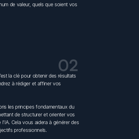
um de valeur, quels que soient vos 
02
est la clé pour obtenir des résultats 
précis et engageants. Dans ce module, vous apprendrez à rédiger et affiner vos 
.
Nous aborderons des techniques avancées, y compris les principes fondamentaux du 
ttant de structurer et orienter vos 
 l’IA. Cela vous aidera à générer des 
ectifs professionnels. 