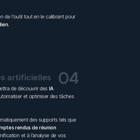
de l’outil tout en le calibrant pour 
dien
.
04
s artificielles
ttra de découvrir des 
IA 
tomatiser et optimiser des tâches 
omatiquement des supports tels que 
mptes rendus de réunion
ification et à l’analyse de vos 