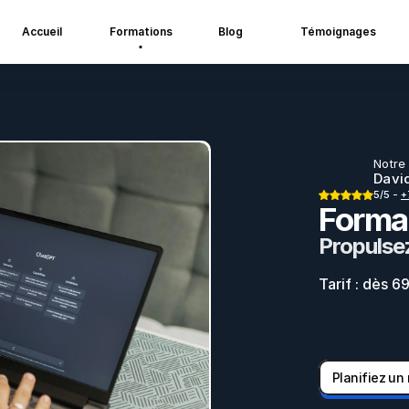
Accueil
Formations
Blog
Témoignages
Notre
Davi
5/5 - 
+
Forma
Propulse
Tarif : dès 
Planifiez un