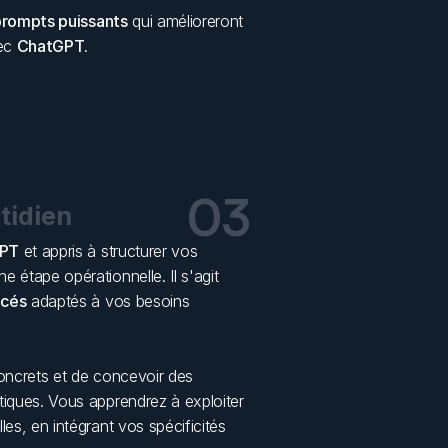
rompts puissants
 qui amélioreront 
ec 
ChatGPT
.
03
tidien
PT
 et appris à structurer vos 
étape opérationnelle. Il s'agit 
ncés
 adaptés à vos besoins 
L’objectif est de travailler directement sur vos cas concrets et de concevoir des 
iques. Vous apprendrez à exploiter 
es, en intégrant vos spécificités 