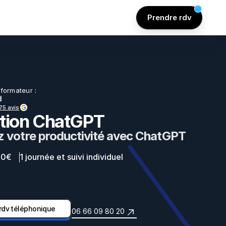
Prendre rdv
 formateur :
d
75 avis
tion ChatGPT
z votre productivité avec ChatGPT
690€
1 journée et suivi individuel
 rdv téléphonique
06 66 09 80 20