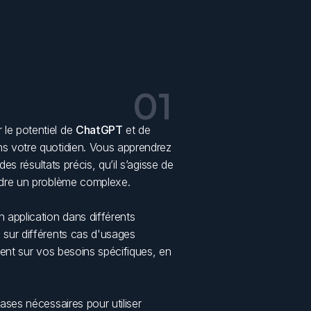
01
le potentiel de 
ChatGPT
 et de 
s votre quotidien. Vous apprendrez 
des résultats précis, qu’il s’agisse de 
oudre un problème complexe. 
 application dans différents 
sur différents cas d'usages 
ment sur vos besoins spécifiques, en 
À la fin de ce module, vous serez à l’aise avec les bases nécessaires pour utiliser 