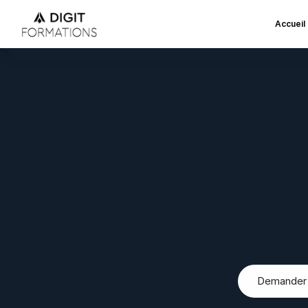
Accueil
Forma
D
i
g
i
t
F
o
r
m
a
t
i
o
n
s
a
c
c
s
i
o
n
,
l
e
s
d
e
m
a
n
d
e
u
d
e
s
f
o
r
m
a
t
i
o
n
s
p
r
a
T
Demander u