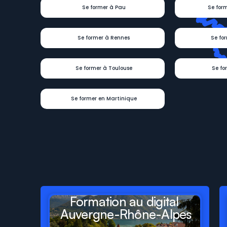
Se former à Pau
Se for
Se former à Rennes
Se fo
Se former à Toulouse
Se fo
Se former en Martinique
Digit
Formations
présent
départements
et
régions
Formation au digital 
Auvergne-Rhône-Alpes