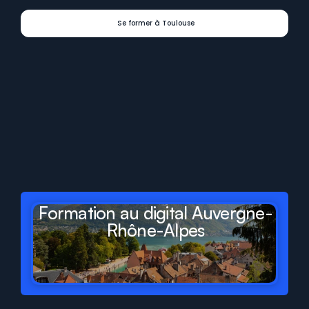
Se former à Toulouse
Digit
Formations
présent
dans
tous
les
départements
et
régions
de
France
Formation au digital Auvergne-
Rhône-Alpes