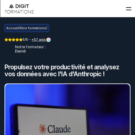
/
/
Accueil
Nos formations
5/5 - 
+57 avis
Notre formateur :
David
F
o
r
m
a
t
i
o
n
I
A
C
l
a
u
d
e
Propulsez votre productivité et analysez 
vos données avec l'IA d'Anthropic !