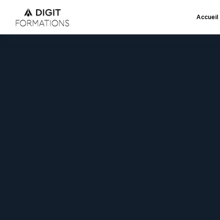
Accueil
Forma
D
i
g
i
t
F
o
r
m
a
t
i
o
n
s
a
c
c
s
i
o
n
,
l
e
s
d
e
m
a
n
d
e
u
d
e
s
f
o
r
m
a
t
i
o
n
s
p
r
a
F
r
a
n
c
e
T
r
a
v
a
i
l
,
d
i
s
p
d
e
v
o
t
r
e
s
i
t
e
,
a
t
t
i
r
e