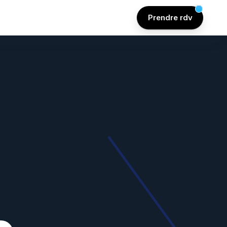
Prendre rdv
aux
e
c
o
n
v
e
r
s
i
o
A
i
n
a
v
e
c
v
i
a
C
P
F
,
e
c
t
i
f
:
e
t
s
u
i
v
r
e