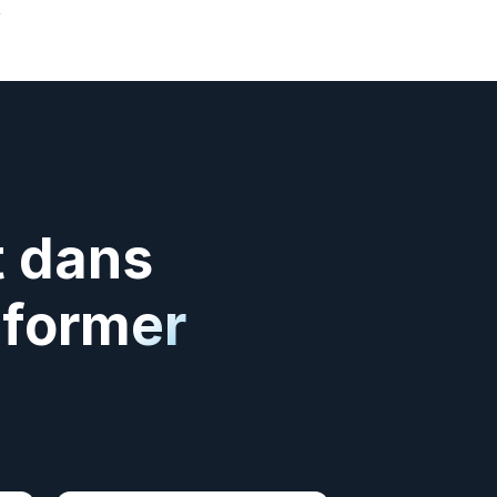
 dans 
former 