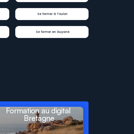
Se former à Toulon
Se former en Guyane
Formation au digital 
Bretagne