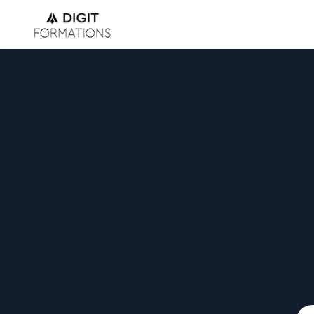
For
D
i
g
i
t
F
o
r
m
n
,
d
e
m
a
n
u
n
e
f
o
r
O
P
C
c
o
n
s
t
r
u
i
r