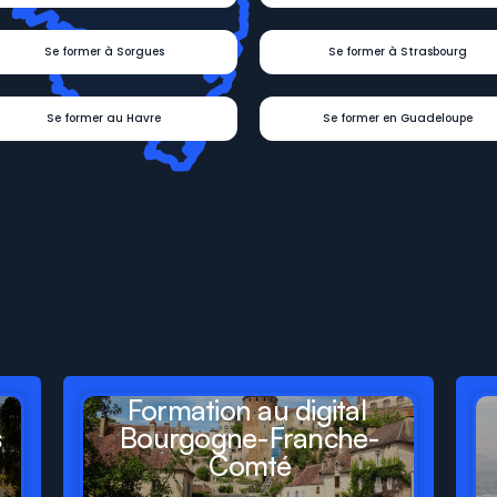
Se former à Sorgues
Se former à Strasbourg
Se former au Havre
Se former en Guadeloupe
ésent
dans
tous
les
gions
de
France
Formation au digital 
s
Bourgogne-Franche-
Comté