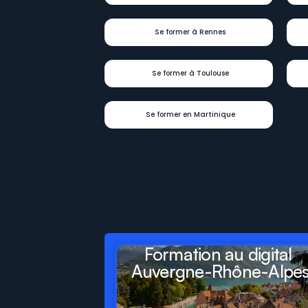
Se former à Rennes
Se former à Toulouse
Se former en Martinique
Digit
Formations
pr
départements
et
ré
Formation au digital 
Auvergne-Rhône-Alpe