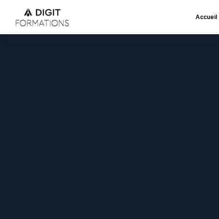
Accueil
Format
D
i
g
i
t
F
o
r
m
a
t
i
o
n
s
a
c
c
s
i
o
n
,
l
e
s
d
e
m
a
n
d
e
u
r
d
e
s
f
o
r
m
a
t
i
o
n
s
p
r
a
o
u
F
r
a
n
c
e
T
r
a
v
a
i
l
,
d
i
p
r
o
f
e
s
s
i
o
n
n
e
l
s
,
h
a
r