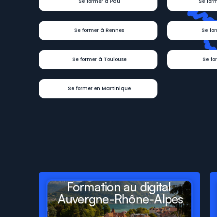
Se former à Pau
Se for
Se former à Rennes
Se fo
Se former à Toulouse
Se fo
Se former en Martinique
Digit
Formations
présent
départements
et
régions
Formation au digital 
Auvergne-Rhône-Alpes