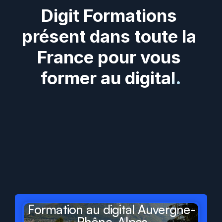
Digit Formations 
présent dans toute la 
France pour vous 
former au digital.
Digit
Formations
présent
dans
tous
les
départements
et
régions
de
France
Formation au digital Auvergne-
Rhône-Alpes