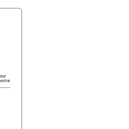
our 
otre 