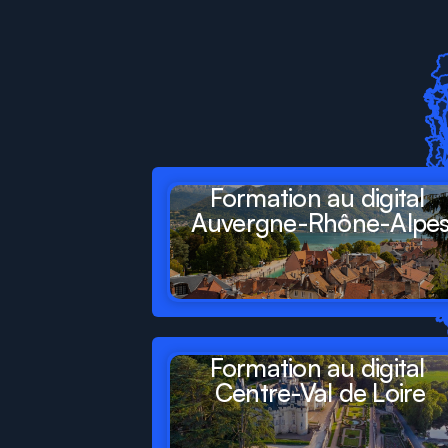
Digit
Formations
pr
départements
et
ré
Formation au digital 
Auvergne-Rhône-Alpe
Formation au digital 
Centre-Val de Loire