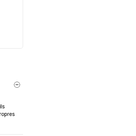
s 
opres 