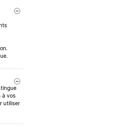
ts 
ion.
que.
tingue 
à vos 
utiliser 