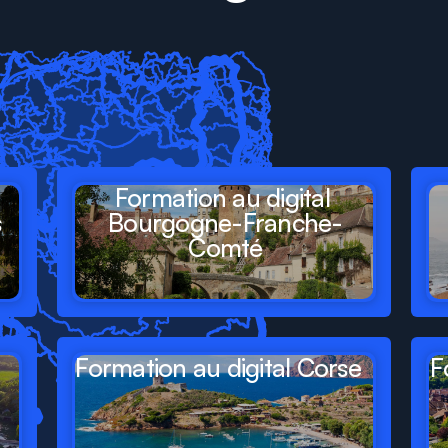
ésent
dans
tous
les
gions
de
France
Formation au digital 
s
Bourgogne-Franche-
Comté
Formation au digital Corse
F