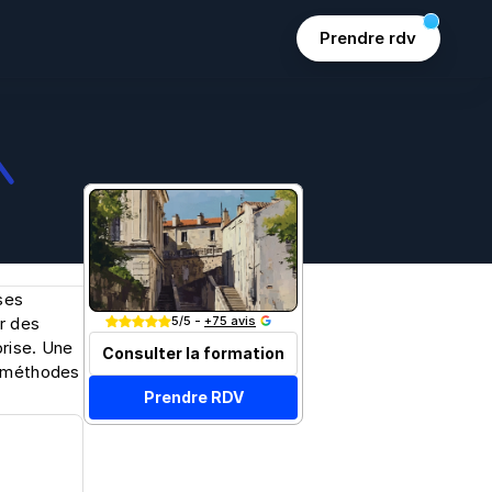
Prendre rdv
es 
Join 15k+ marketers
5/5 - 
+75 avis
 des 
rise. Une 
Consulter la formation
 méthodes 
Prendre RDV