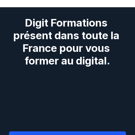
Digit Formations 
présent dans toute la 
France pour vous 
former au digital.
Digit
Formations
présent
dans
tous
les
départements
et
régions
de
France