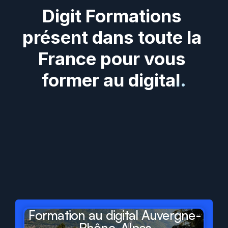
Digit Formations 
présent dans toute la 
France pour vous 
former au digital.
Digit
Formations
présent
dans
tous
les
départements
et
régions
de
France
Formation au digital Auvergne-
Rhône-Alpes