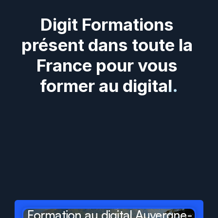
Digit Formations 
présent dans toute la 
France pour vous 
former au digital.
Digit
Formations
présent
dans
tous
les
départements
et
régions
de
France
Formation au digital Auvergne-