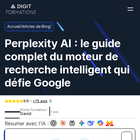
Accueil
/
Articles de Blog
/
Perplexity AI : le guide 
complet du moteur de 
recherche intelligent qui 
défie Google
5/5 - 
+75 avis
Notre formateur : 
7 min
David
Résumer avec l'IA :