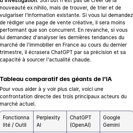
d'investigation
. Son but n'est pas de créer de la 
nouveauté ex nihilo, mais de trouver, de trier et de 
vulgariser l'information existante. Si vous lui demandez 
de rédiger une page de vente créative, il sera moins 
performant que son concurrent. En revanche, si vous 
lui demandez d'analyser les dernières tendances du 
marché de l'immobilier en France au cours du dernier 
trimestre, il écrasera ChatGPT par sa précision et sa 
capacité à sourcer l'actualité chaude.
Tableau comparatif des géants de l'IA
Pour vous aider à y voir plus clair, voici une 
confrontation directe des trois principaux acteurs du 
marché actuel.
Fonctionna
Perplexity 
ChatGPT 
Google 
lité / Outil
AI
(OpenAI)
Gemini