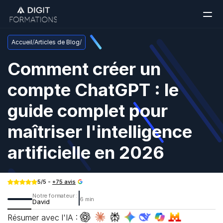
Accueil
/
Articles de Blog
/
Comment créer un 
compte ChatGPT : le 
guide complet pour 
maîtriser l'intelligence 
artificielle en 2026
5/5 - 
+75 avis
Notre formateur : 
6 min
David
Résumer avec l'IA :