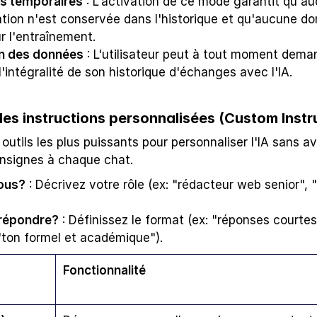
s temporaires
 : L'activation de ce mode garantit qu'au
tion n'est conservée dans l'historique et qu'aucune do
ur l'entraînement.
n des données
 : L'utilisateur peut à tout moment deman
'intégralité de son historique d'échanges avec l'IA.
 des instructions personnalisées (Custom Instr
 outils les plus puissants pour personnaliser l'IA sans avo
nsignes à chaque chat.
ous?
 : Décrivez votre rôle (ex: "rédacteur web senior", 
répondre?
 : Définissez le format (ex: "réponses courte
 "ton formel et académique").
Fonctionnalité