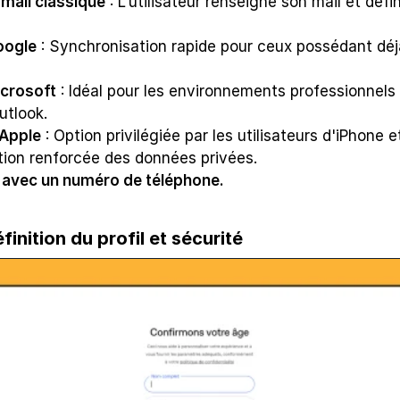
mail classique
 : L'utilisateur renseigne son mail et défi
oogle
 : Synchronisation rapide pour ceux possédant déjà
crosoft
 : Idéal pour les environnements professionnels u
utlook.
 Apple
 : Option privilégiée par les utilisateurs d'iPhone 
tion renforcée des données privées.
avec un numéro de téléphone.
finition du profil et sécurité