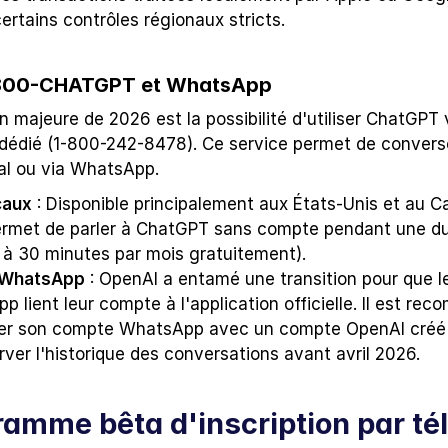
ertains contrôles régionaux stricts.
1-800-CHATGPT et WhatsApp
n majeure de 2026 est la possibilité d'utiliser ChatGPT 
dédié (1-800-242-8478). Ce service permet de converser
al ou via WhatsApp.
caux
 : Disponible principalement aux États-Unis et au C
ermet de parler à ChatGPT sans compte pendant une dur
 à 30 minutes par mois gratuitement).
n WhatsApp
 : OpenAI a entamé une transition pour que les
 lient leur compte à l'application officielle. Il est re
er son compte WhatsApp avec un compte OpenAI créé s
ver l'historique des conversations avant avril 2026.
ramme bêta d'inscription par té