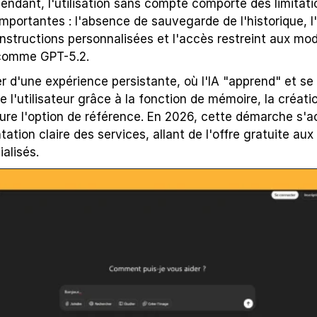
endant, l'utilisation sans compte comporte des limitatio
importantes : l'absence de sauvegarde de l'historique, l'i
 instructions personnalisées et l'accès restreint aux modè
comme GPT-5.2.
r d'une expérience persistante, où l'IA "apprend" et se 
 l'utilisateur grâce à la fonction de mémoire, la créatio
re l'option de référence. En 2026, cette démarche s'
ation claire des services, allant de l'offre gratuite au
alisés.