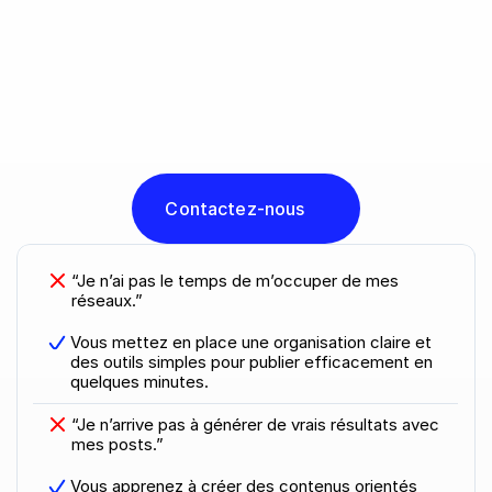
N
o
t
r
e
m
i
s
s
i
o
n
,
t
r
a
n
s
f
o
r
m
e
r
v
o
s
p
r
o
b
l
è
m
e
s
e
n
s
o
l
u
t
i
o
n
.
Contactez-nous
“Je n’ai pas le temps de m’occuper de mes 
réseaux.”
Vous mettez en place une organisation claire et 
des outils simples pour publier efficacement en 
quelques minutes.
“Je n’arrive pas à générer de vrais résultats avec 
mes posts.”
Vous apprenez à créer des contenus orientés 