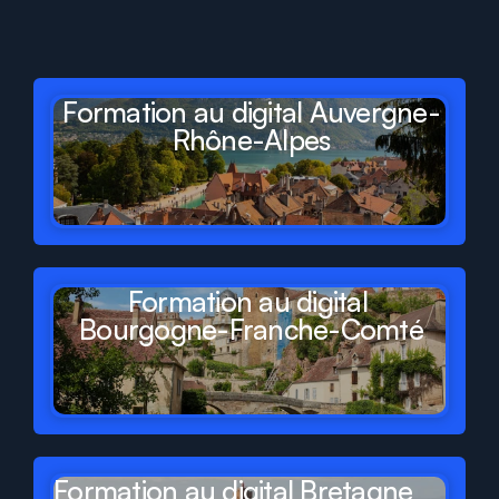
départements
et
régions
de
France
Formation au digital Auvergne-
Rhône-Alpes
Formation au digital 
Bourgogne-Franche-Comté
Formation au digital Bretagne