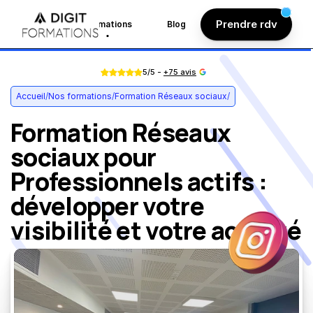
Prendre rdv
Accueil
Formations
Blog
Témoignages
5/5 - 
+75 avis
Accueil
/
Nos formations
/
Formation Réseaux sociaux
/
Formation Réseaux 
sociaux pour 
Professionnels actifs : 
développer votre 
visibilité et votre activité