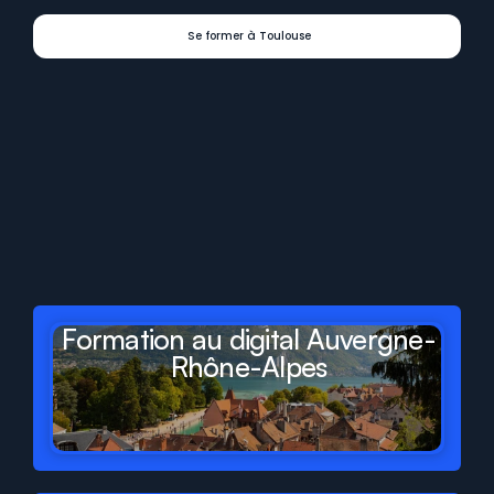
Se former à Toulouse
Digit
Formations
présent
dans
tous
les
départements
et
régions
de
France
Formation au digital Auvergne-
Rhône-Alpes