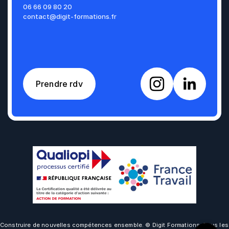
06 66 09 80 20
contact@digit-formations.fr
Prendre rdv
1
2
3
4
Construire de nouvelles compétences ensemble. © Digit Formations. Tous les 