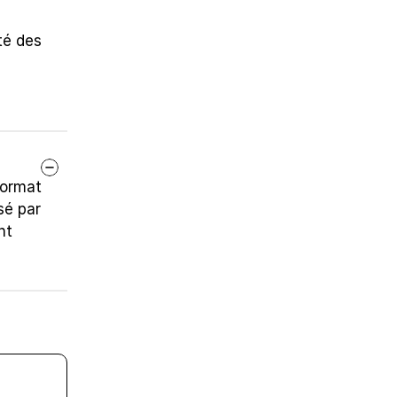
é des 
ormat 
é par 
t 