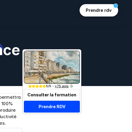
Prendre rdv
nce 
Join 15k+ marketers
5/5 - 
+75 avis
Consulter la formation
permettra 
e 100% 
Prendre RDV
roduire 
ctivité 
es.