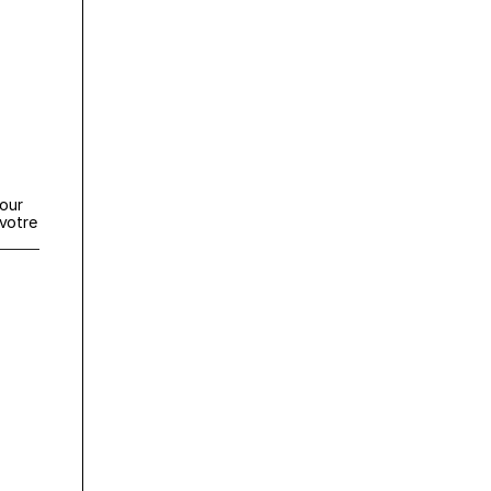
our 
otre 