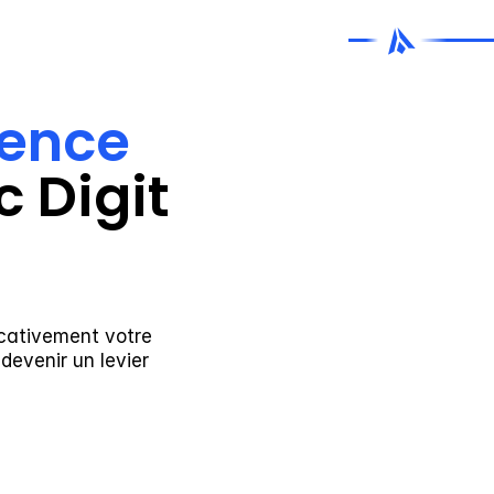
gence 
 Digit 
cativement votre 
evenir un levier 