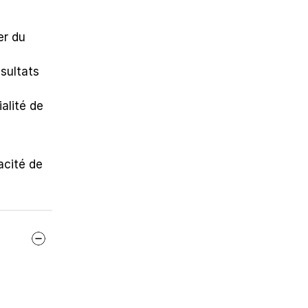
r du 
ultats 
alité de 
cité de 