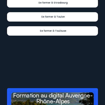
Se former à Strasbourg
Se former à Toulon
Se former à Toulouse
Digit
Formations
présent
dans
tous
les
départements
et
régions
de
France
Formation au digital Auvergne-
Rhône-Alpes