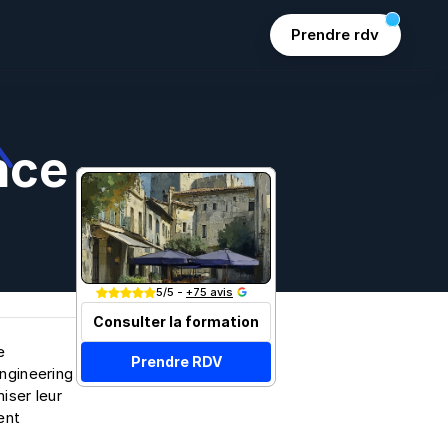
Prendre rdv
nce 
Join 15k+ marketers
5/5 - 
+75 avis
Consulter la formation
 
Prendre RDV
ngineering 
ser leur 
nt 