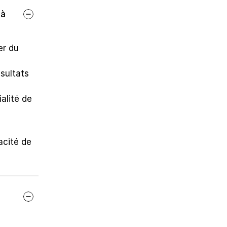
à 
r du 
ultats 
alité de 
cité de 