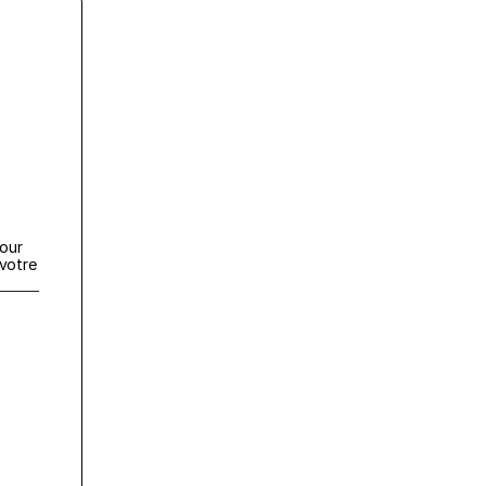
our 
otre 