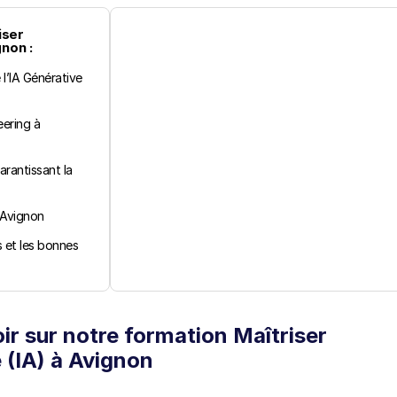
ser 
gnon :
l’IA Générative 
ering à 
rantissant la 
 Avignon
 et les bonnes 
r sur notre formation Maîtriser 
le (IA) à Avignon