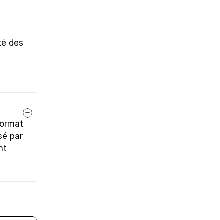
é des 
ormat 
é par 
t 