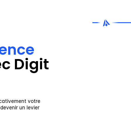
gence 
 Digit 
cativement votre 
evenir un levier 