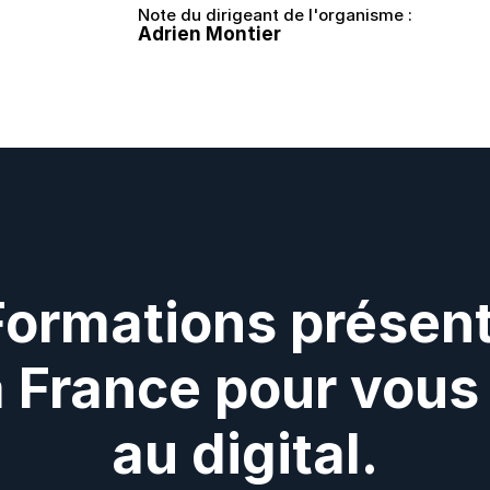
Note du dirigeant de l'organisme :
Adrien Montier
Formations présent
a France pour vous 
au digital.