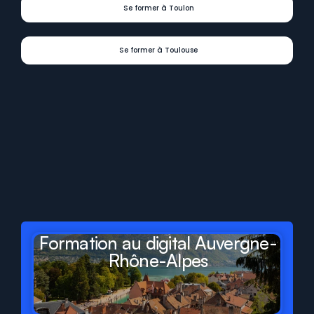
Se former à Toulon
Se former à Toulouse
Digit
Formations
présent
dans
tous
les
départements
et
régions
de
France
Formation au digital Auvergne-
Rhône-Alpes