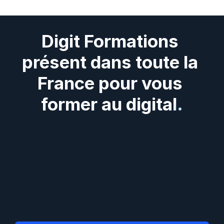
Digit Formations 
présent dans toute la 
France pour vous 
former au digital.
Digit
Formations
présent
dans
tous
les
départements
et
régions
de
France