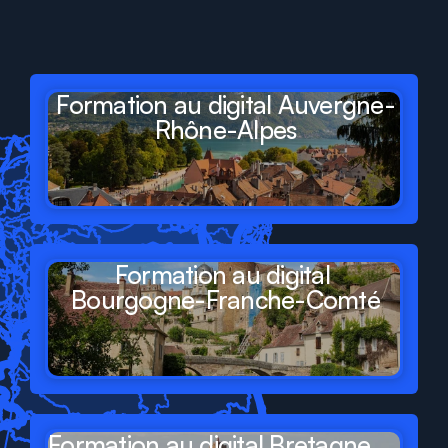
départements
et
régions
de
France
Formation au digital Auvergne-
Rhône-Alpes
Formation au digital 
Bourgogne-Franche-Comté
Formation au digital Bretagne