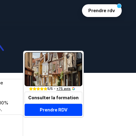
Prendre rdv
e 
Join 15k+ marketers
5/5 - 
+75 avis
Consulter la formation
00% 
.
Prendre RDV