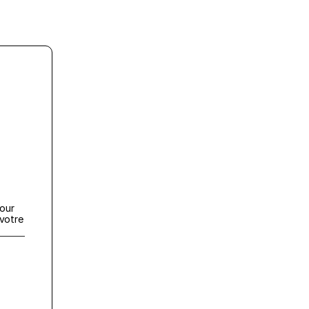
our 
otre 