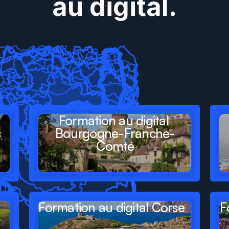
au digital.
ésent
dans
tous
les
gions
de
France
Formation au digital 
s
Bourgogne-Franche-
Comté
Formation au digital Corse
F