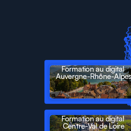
Digit
Formations
pr
départements
et
ré
Formation au digital 
Auvergne-Rhône-Alpe
Formation au digital 
Centre-Val de Loire