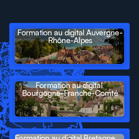
départements
et
régions
de
France
Formation au digital Auvergne-
Rhône-Alpes
Formation au digital 
Bourgogne-Franche-Comté
Formation au digital Bretagne