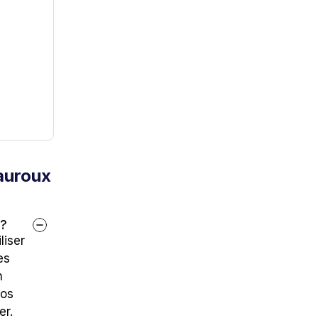
auroux
 ?
iser 
s 
 
os 
er.