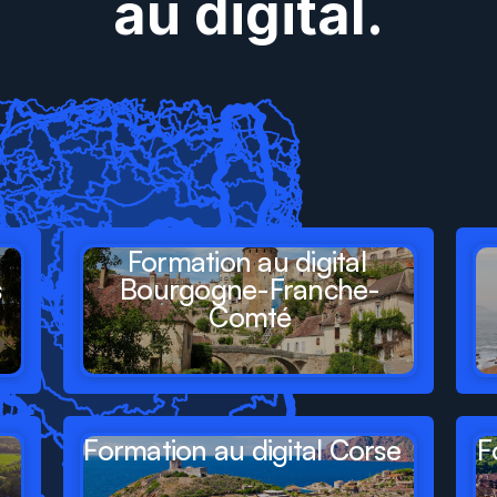
au digital.
ésent
dans
tous
les
gions
de
France
Formation au digital 
s
Bourgogne-Franche-
Comté
Formation au digital Corse
F