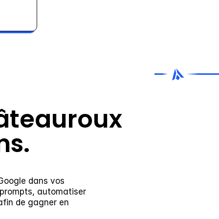
âteauroux 
ns.
 Google dans vos 
 prompts, automatiser 
fin de gagner en 