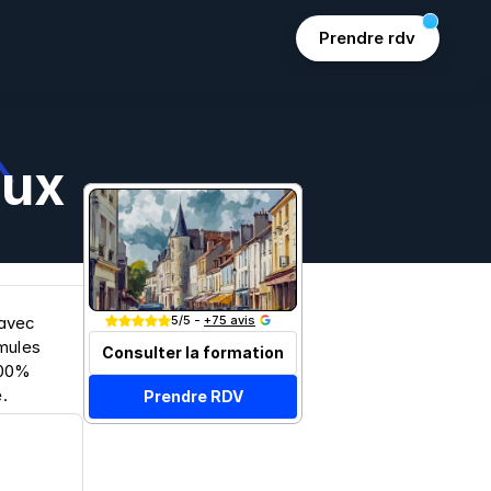
Prendre rdv
oux
Join 15k+ marketers
5/5 - 
+75 avis
avec 
ules 
Consulter la formation
00% 
.
Prendre RDV