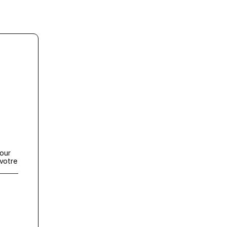
our 
otre 