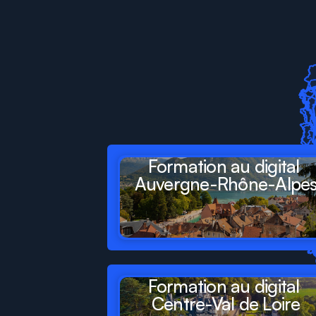
Digit
Formations
pr
départements
et
ré
Formation au digital 
Auvergne-Rhône-Alpe
Formation au digital 
Centre-Val de Loire