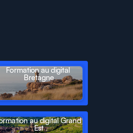
Formation au digital 
Bretagne
ormation au digital Grand 
Est