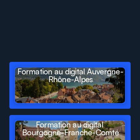
Digit
Formations
présent
dans
tous
les
départements
et
régions
de
France
Formation au digital Auvergne-
Rhône-Alpes
Formation au digital 
Bourgogne-Franche-Comté