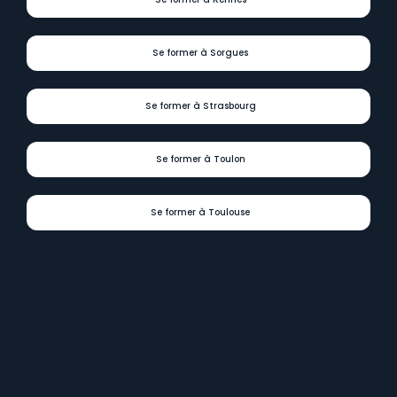
Se former à Rennes
Se former à Sorgues
Se former à Strasbourg
Se former à Toulon
Se former à Toulouse
Digit
Formations
présent
dans
tous
les
départements
et
régions