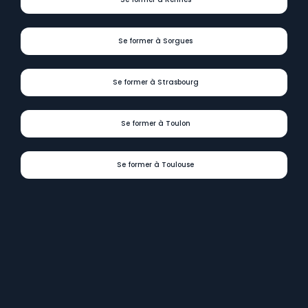
Se former à Rennes
Se former à Sorgues
Se former à Strasbourg
Se former à Toulon
Se former à Toulouse
Digit
Formations
présent
dans
tous
les
départements
et
régions