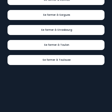
Se former à Rennes
Se former à Sorgues
Se former à Strasbourg
Se former à Toulon
Se former à Toulouse
Digit
Formations
présent
dans
tous
les
départements
et
régions