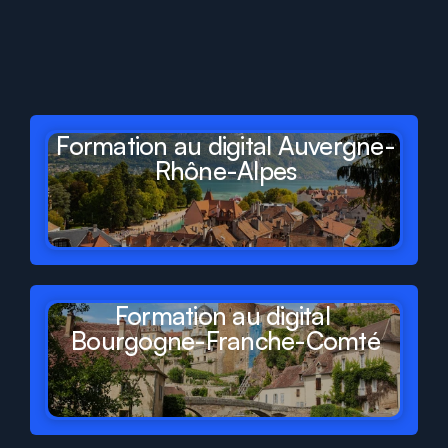
dans
tous
les
départements
et
régions
de
France
Formation au digital Auvergne-
Rhône-Alpes
Formation au digital 
Bourgogne-Franche-Comté