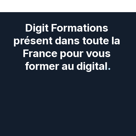
Digit Formations 
présent dans toute la 
France pour vous 
former au digital.
Digit
Formations
présent
dans
tous
les
départements
et
régions
de
France