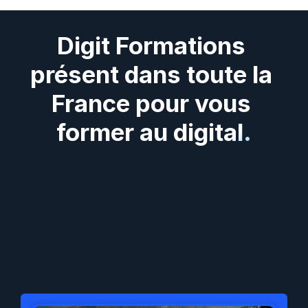
Digit Formations 
présent dans toute la 
France pour vous 
former au digital.
Digit
Formations
présent
dans
tous
les
départements
et
régions
de
France