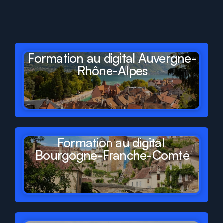
dans
tous
les
départements
et
régions
de
France
Formation au digital Auvergne-
Rhône-Alpes
Formation au digital 
Bourgogne-Franche-Comté